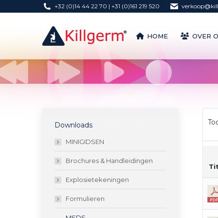
+32 (0)14 44 22 70 | +31 (0)161 219 520
verkoop@kil
HOME
OVER 
HOME
OVER 
To
Downloads
MINIGIDSEN
Brochures & Handleidingen
Ti
Explosietekeningen
Formulieren
MSDS