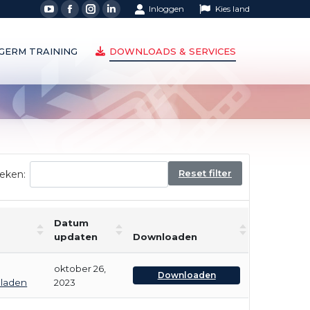
Inloggen
Kies land
LGERM TRAINING
DOWNLOADS & SERVICES
LGERM TRAINING
DOWNLOADS & SERVICES
Reset filter
eken:
Datum
updaten
Downloaden
oktober 26,
Downloaden
bladen
2023