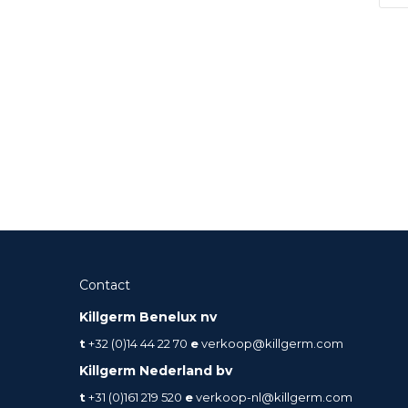
Contact
Killgerm Benelux nv
t
+32 (0)14 44 22 70
e
verkoop@killgerm.com
Killgerm Nederland bv
t
+31 (0)161 219 520
e
verkoop-nl@killgerm.com