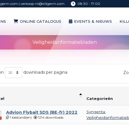
lgerm.com | verkoop-nl@killgerm.com
08:30 - 17:00
ONS
ONLINE CATALOGUS
EVENTS & NIEUWS
KIL
ONS
ONLINE CATALOGUS
EVENTS & NIEUWS
KIL
Veiligheidsinformatiebladen
on
downloads per pagina
Zo
tel
Categorieën
Syngenta
,
Advion Flybait SDS (BE-fr) 2022
1 bestand(en)
1214 downloads
Veiligheidsinformatie