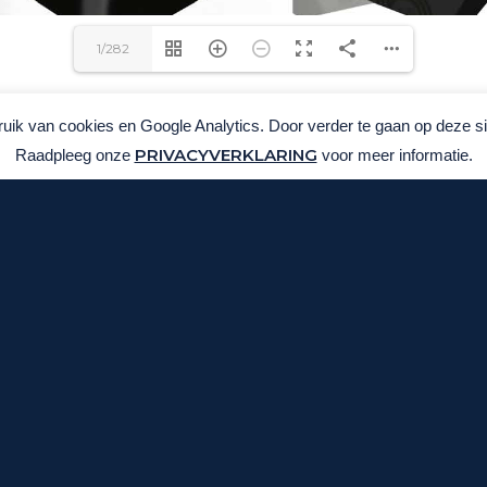
1/282
ik van cookies en Google Analytics. Door verder te gaan op deze sit
Download PDF
Koop producten
PRIVACYVERKLARING
Raadpleeg onze
voor meer informatie.
UITSLUITEND GROOTHANDEL (B2B)
VOOR DE PROFESSIONELE
PLAAGDIERBESTRIJDER.
Geen particuliere verkoop