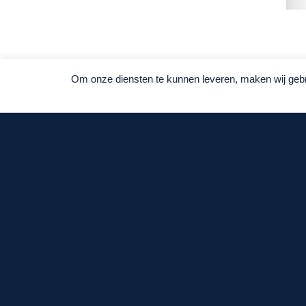
Om onze diensten te kunnen leveren, maken wij gebru
Contact
Killgerm Benelux nv
t
+32 (0)14 44 22 70
e
verkoop@killgerm.com
Killgerm Nederland bv
t
+31 (0)161 219 520
e
verkoop-nl@killgerm.com