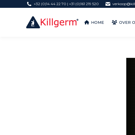
+32 (0)14 44 22 70 | +31 (0)161 219 520
verkoop@kil
HOME
OVER 
HOME
OVER 