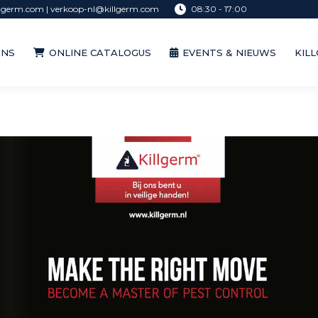
lgerm.com | verkoop-nl@killgerm.com
08:30 - 17:00
ONS
ONLINE CATALOGUS
EVENTS & NIEUWS
KIL
ONS
ONLINE CATALOGUS
EVENTS & NIEUWS
KIL