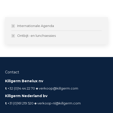
Internationale Agenda
Ontbijt- en lunchsessies
Contact
Killgerm Benelux nv
t
+32 (0)14 44 22 70
e
verkoop@killgerm.com
Killgerm Nederland bv
t
+31 (0)161 219 520
e
verkoop-nl@killgerm.com