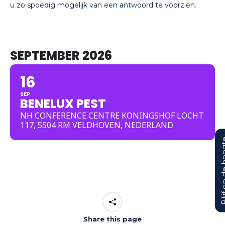
u zo spoedig mogelijk van een antwoord te voorzien.
SEPTEMBER 2026
16
SEP
BENELUX PEST
NH CONFERENCE CENTRE KONINGSHOF LOCHT
117, 5504 RM VELDHOVEN, NEDERLAND
Blijf op d
Share this page