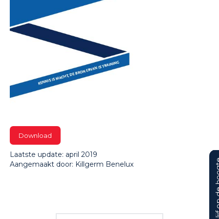
Download
Laatste update: april 2019
Blijf op d
Aangemaakt door: Killgerm Benelux