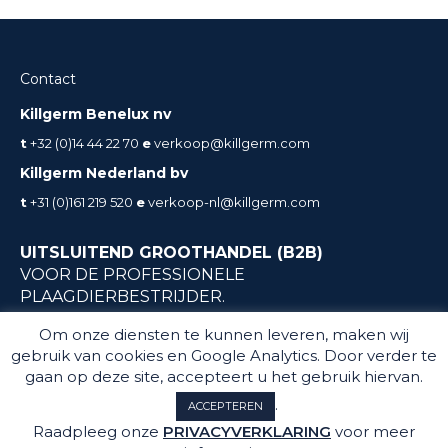
Contact
Killgerm Benelux nv
t
+32 (0)14 44 22 70
e
verkoop@killgerm.com
Killgerm Nederland bv
t
+31 (0)161 219 520
e
verkoop-nl@killgerm.com
UITSLUITEND GROOTHANDEL (B2B)
VOOR DE PROFESSIONELE
PLAAGDIERBESTRIJDER.
Geen particuliere verkoop
Om onze diensten te kunnen leveren, maken wij
gebruik van cookies en Google Analytics. Door verder te
gaan op deze site, accepteert u het gebruik hiervan.
.
ACCEPTEREN
Raadpleeg onze
PRIVACYVERKLARING
voor meer