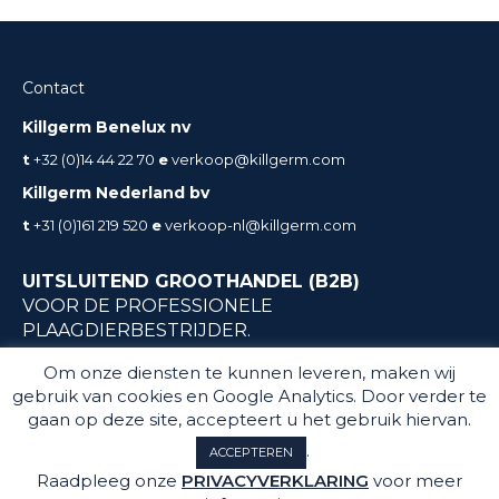
Contact
Killgerm Benelux nv
t
+32 (0)14 44 22 70
e
verkoop@killgerm.com
Killgerm Nederland bv
t
+31 (0)161 219 520
e
verkoop-nl@killgerm.com
UITSLUITEND GROOTHANDEL (B2B)
VOOR DE PROFESSIONELE
PLAAGDIERBESTRIJDER.
Geen particuliere verkoop
Om onze diensten te kunnen leveren, maken wij
gebruik van cookies en Google Analytics. Door verder te
gaan op deze site, accepteert u het gebruik hiervan.
.
ACCEPTEREN
Raadpleeg onze
PRIVACYVERKLARING
voor meer