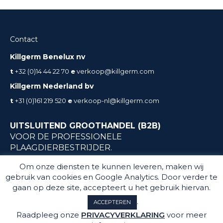
Contact
Killgerm Benelux nv
t
+32 (0)14 44 22 70
e
verkoop@killgerm.com
Killgerm Nederland bv
t
+31 (0)161 219 520
e
verkoop-nl@killgerm.com
UITSLUITEND GROOTHANDEL (B2B)
VOOR DE PROFESSIONELE
PLAAGDIERBESTRIJDER.
Geen particuliere verkoop
Om onze diensten te kunnen leveren, maken wij
gebruik van cookies en Google Analytics. Door verder te
gaan op deze site, accepteert u het gebruik hiervan.
.
ACCEPTEREN
Raadpleeg onze
PRIVACYVERKLARING
voor meer