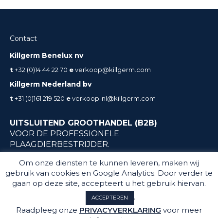
Contact
Killgerm Benelux nv
t
+32 (0)14 44 22 70
e
verkoop@killgerm.com
Killgerm Nederland bv
t
+31 (0)161 219 520
e
verkoop-nl@killgerm.com
UITSLUITEND GROOTHANDEL (B2B)
VOOR DE PROFESSIONELE
PLAAGDIERBESTRIJDER.
Geen particuliere verkoop
Om onze diensten te kunnen leveren, maken wij
gebruik van cookies en Google Analytics. Door verder te
gaan op deze site, accepteert u het gebruik hiervan.
.
ACCEPTEREN
Raadpleeg onze
PRIVACYVERKLARING
voor meer