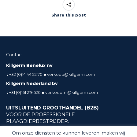
Share this post
Contact
Killgerm Benelux nv
t
+32 (0)14 44 22 70
e
verkoop@killgerm.com
Killgerm Nederland bv
t
+31 (0)161 219 520
e
verkoop-nl@killgerm.com
UITSLUITEND GROOTHANDEL (B2B)
VOOR DE PROFESSIONELE
PLAAGDIERBESTRIJDER.
Geen particuliere verkoop
Om onze diensten te kunnen leveren, maken wij